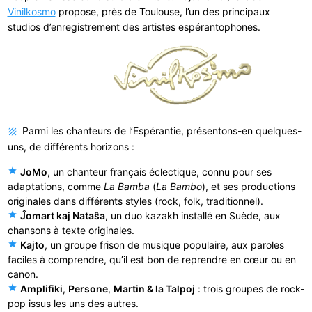
Vinilkosmo
propose, près de Toulouse, l’un des principaux
studios d’enregistrement des artistes espérantophones.
Parmi les chanteurs de l’Espérantie, présentons-en quelques-
uns, de différents horizons :
star
JoMo
, un chanteur français éclectique, connu pour ses
adaptations, comme
La Bamba
(
La Bambo
), et ses productions
originales dans différents styles (rock, folk, traditionnel).
star
Ĵomart kaj Nataŝa
, un duo kazakh installé en Suède, aux
chansons à texte originales.
star
Kajto
, un groupe frison de musique populaire, aux paroles
faciles à comprendre, qu’il est bon de reprendre en cœur ou en
canon.
star
Amplifiki
,
Persone
,
Martin & la Talpoj
: trois groupes de rock-
pop issus les uns des autres.