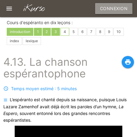
iKurso
menu
CONNEXION
Cours d'espéranto en dix leçons :
introduction
1
2
3
4
5
6
7
8
9
10
index
lexique
4.13. La chanson
print
espérantophone
Temps moyen estimé : 5 minutes
L’espéranto est chanté depuis sa naissance, puisque Louis
Lazare Zamenhof avait déjà écrit les paroles d’un hymne,
La
Espero
, souvent entonné lors des grandes rencontres
espérantistes.