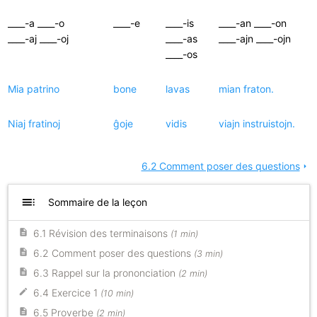
____-a ____-o
____-e
____-is
____-an ____-on
____-aj ____-oj
____-as
____-ajn ____-ojn
____-os
Mia patrino
bone
lavas
mian fraton.
Niaj fratinoj
ĝoje
vidis
viajn instruistojn.
6.2 Comment poser des questions
arrow_right
toc
Sommaire de la leçon
6.1 Révision des terminaisons
(1 min)
6.2 Comment poser des questions
(3 min)
6.3 Rappel sur la prononciation
(2 min)
6.4 Exercice 1
(10 min)
6.5 Proverbe
(2 min)