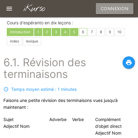
iKurso
menu
CONNEXION
Cours d'espéranto en dix leçons :
introduction
1
2
3
4
5
6
7
8
9
10
index
lexique
6.1. Révision des
print
terminaisons
Temps moyen estimé : 1 minutes
Faisons une petite révision des terminaisons vues jusqu’à
maintenant :
Sujet
Adverbe
Verbe
Complément
Adjectif Nom
d’objet direct
Adjectif Nom