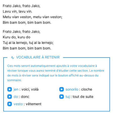
Frato Jako, frato Jako,
Lavu vin, lavu vin.
Metu vian veston, metu vian veston;
Bim bam bom, bim bam bom.
Frato Jako, frato Jako,
Kuru do, kuru do
Tuj al la lernejo, tuj al la lernejo;
Bim bam bom, bim bam bom.
VOCABULAIRE À RETENIR
Ces mots seront automatiquement ajoutés à votre vocabulaire à
réviser lorsque vous aurez terminé d'étudier cette section. Le nombre
de mots à réviser sera indiqué sur le bouton affiché au-dessus du
sommaire.
jen
: voici, voilà
sonorilo
: cloche
do
: donc
tuj
: tout de suite
vesto
: vêtement