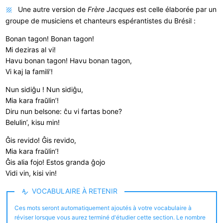
Une autre version de
Frère Jacques
est celle élaborée par un
groupe de musiciens et chanteurs espérantistes du Brésil :
Bonan tagon! Bonan tagon!
Mi deziras al vi!
Havu bonan tagon! Havu bonan tagon,
Vi kaj la famili’!
Nun sidiĝu ! Nun sidiĝu,
Mia kara fraŭlin’!
Diru nun belsone: ĉu vi fartas bone?
Belulin’, kisu min!
Ĝis revido! Ĝis revido,
Mia kara fraŭlin’!
Ĝis alia fojo! Estos granda ĝojo
Vidi vin, kisi vin!
VOCABULAIRE À RETENIR
Ces mots seront automatiquement ajoutés à votre vocabulaire à
réviser lorsque vous aurez terminé d'étudier cette section. Le nombre