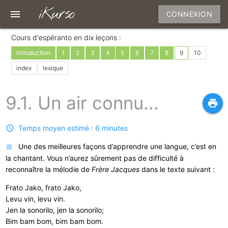
iKurso
menu
CONNEXION
Cours d'espéranto en dix leçons :
introduction
1
2
3
4
5
6
7
8
9
10
index
lexique
9.1. Un air connu...
print
Temps moyen estimé : 6 minutes
Une des meilleures façons d’apprendre une langue, c’est en
la chantant. Vous n’aurez sûrement pas de difficulté à
reconnaître la mélodie de
Frère Jacques
dans le texte suivant :
Frato Jako, frato Jako,
Levu vin, levu vin.
Jen la sonorilo, jen la sonorilo;
Bim bam bom, bim bam bom.