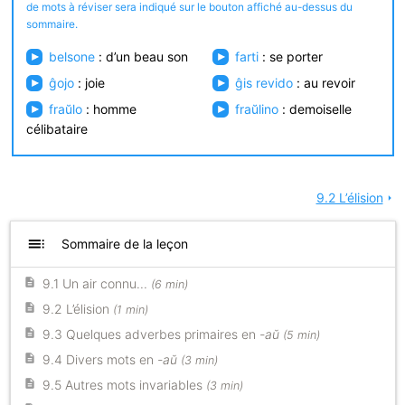
de mots à réviser sera indiqué sur le bouton affiché au-dessus du
sommaire.
belsone
: d’un beau son
farti
: se porter
ĝojo
: joie
ĝis revido
: au revoir
fraŭlo
: homme
fraŭlino
: demoiselle
célibataire
9.2 L’élision
arrow_right
toc
Sommaire de la leçon
9.1 Un air connu...
(6 min)
9.2 L’élision
(1 min)
9.3 Quelques adverbes primaires en
-aŭ
(5 min)
9.4 Divers mots en
-aŭ
(3 min)
9.5 Autres mots invariables
(3 min)