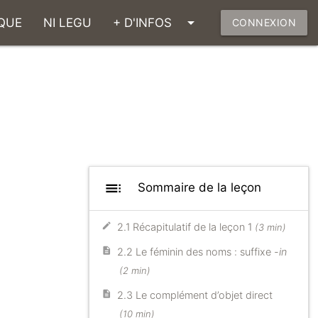
arrow_drop_down
QUE
NI LEGU
+ D'INFOS
CONNEXION
toc
Sommaire de la leçon
2.1 Récapitulatif de la leçon 1
(3 min)
2.2 Le féminin des noms : suffixe
-in
(2 min)
2.3 Le complément d’objet direct
(10 min)