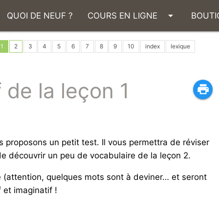
arrow_drop_down
QUOI DE NEUF ?
COURS EN LIGNE
BOUTI
1
2
3
4
5
6
7
8
9
10
index
lexique
f de la leçon 1
print
s proposons un petit test. Il vous permettra de réviser
de découvrir un peu de vocabulaire de la leçon 2.
e (attention, quelques mots sont à deviner… et seront
 et imaginatif !