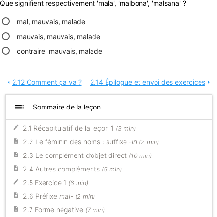
Que signifient respectivement 'mala', 'malbona', 'malsana' ?
mal, mauvais, malade
mauvais, mauvais, malade
contraire, mauvais, malade
2.12 Comment ça va ?
2.14 Épilogue et envoi des exercices
arrow_left
arrow_right
toc
Sommaire de la leçon
2.1 Récapitulatif de la leçon 1
(3 min)
2.2 Le féminin des noms : suffixe
-in
(2 min)
2.3 Le complément d’objet direct
(10 min)
2.4 Autres compléments
(5 min)
2.5 Exercice 1
(6 min)
2.6 Préfixe
mal-
(2 min)
2.7 Forme négative
(7 min)