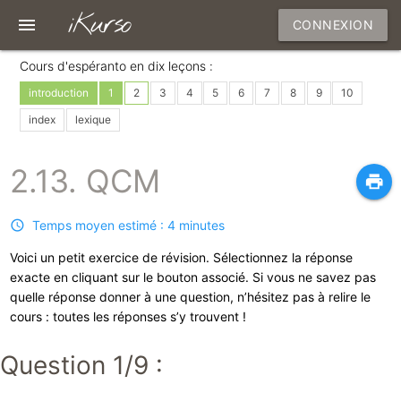
iKurso
menu
CONNEXION
Cours d'espéranto en dix leçons :
introduction
1
2
3
4
5
6
7
8
9
10
index
lexique
2.13. QCM
print
Temps moyen estimé : 4 minutes
Voici un petit exercice de révision. Sélectionnez la réponse
exacte en cliquant sur le bouton associé. Si vous ne savez pas
quelle réponse donner à une question, n’hésitez pas à relire le
cours : toutes les réponses s’y trouvent !
Question 1/9 :