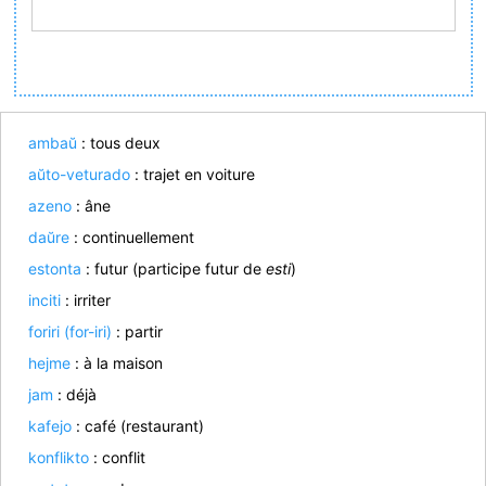
ambaŭ
: tous deux
aŭto-veturado
: trajet en voiture
azeno
: âne
daŭre
: continuellement
estonta
: futur (participe futur de
esti
)
inciti
: irriter
foriri (for-iri)
: partir
hejme
: à la maison
jam
: déjà
kafejo
: café (restaurant)
konflikto
: conflit