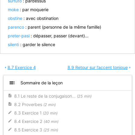
surtuto
: pardessus
moke
: par moquerie
obstine
: avec obstination
parenco
: parent (personne de la même famille)
preter-pasi
: dépasser, passer (devant)…
silenti
: garder le silence
8.7 Exercice 4
8.9 Retour sur l’accent tonique
arrow_left
arrow_right
toc
Sommaire de la leçon
8.1 Le reste de la conjugaison...
(25 min)
8.2 Proverbes
(2 min)
8.3 Exercice 1
(20 min)
8.4 Exercice 2
(40 min)
8.5 Exercice 3
(25 min)