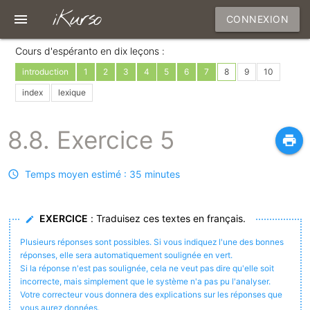
iKurso
menu
CONNEXION
Cours d'espéranto en dix leçons :
introduction
1
2
3
4
5
6
7
8
9
10
index
lexique
8.8. Exercice 5
print
Temps moyen estimé : 35 minutes
EXERCICE
: Traduisez ces textes en français.
Plusieurs réponses sont possibles. Si vous indiquez l'une des bonnes
réponses, elle sera automatiquement soulignée en vert.
Si la réponse n'est pas soulignée, cela ne veut pas dire qu'elle soit
incorrecte, mais simplement que le système n'a pas pu l'analyser.
Votre correcteur vous donnera des explications sur les réponses que
vous aurez données.