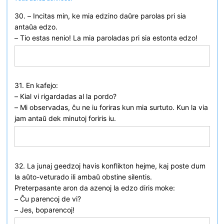
30. – Incitas min, ke mia edzino daŭre parolas pri sia
antaŭa edzo.
– Tio estas nenio! La mia paroladas pri sia estonta edzo!
31. En kafejo:
– Kial vi rigardadas al la pordo?
– Mi observadas, ĉu ne iu foriras kun mia surtuto. Kun la via
jam antaŭ dek minutoj foriris iu.
32. La junaj geedzoj havis konflikton hejme, kaj poste dum
la aŭto-veturado ili ambaŭ obstine silentis.
Preterpasante aron da azenoj la edzo diris moke:
– Ĉu parencoj de vi?
– Jes, boparencoj!