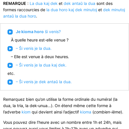
REMARQUE
:
La dua kaj dek
et
dek antaŭ la dua
sont des
formes raccourcies de
la dua horo kaj dek minutoj
et
dek minutoj
antaŭ la dua horo
.
Je kioma horo
ŝi venis?
À quelle heure est-elle venue ?
– Ŝi venis je la dua.
– Elle est venue à deux heures.
– Ŝi venis je la dua kaj dek.
etc.
– Ŝi venis je dek antaŭ la dua.
Remarquez bien qu’on utilise la forme ordinale du numéral (la
dua, la tria, la dek-unua…). On étend même cette forme à
l’adverbe
kiom
qui devient ainsi l’adjectif
kioma
(
combien-ième
).
Vous pouvez dire l’heure avec un nombre entre 1h et 24h, mais
vous pouvez aussi vous limiter à 1h-12h avec un adverbe qui