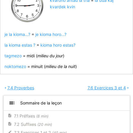
kvarono antaŭ la tria
=
la dua kaj
kvardek kvin
je la kioma…?
=
je kioma horo…?
la kioma estas ?
=
kioma horo estas?
tagmezo
= midi (
milieu du jour
)
noktomezo
= minuit (
milieu de la nuit
)
7.4 Proverbes
7.6 Exercices 3 et 4
arrow_left
arrow_right
toc
Sommaire de la leçon
7.1 Préfixes
(8 min)
7.2 Suffixes
(20 min)
7.3 Exercices 1 et 2
(40 min)