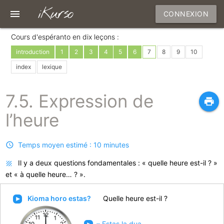
iKurso
menu
CONNEXION
Cours d'espéranto en dix leçons :
introduction
1
2
3
4
5
6
7
8
9
10
index
lexique
7.5. Expression de
print
l’heure
Temps moyen estimé : 10 minutes
Il y a deux questions fondamentales : « quelle heure est-il ? »
et « à quelle heure… ? ».
Kioma horo estas?
Quelle heure est-il ?
– Estas la dua.