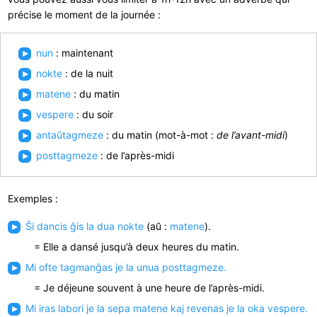
précise le moment de la journée :
nun
: maintenant
nokte
: de la nuit
matene
: du matin
vespere
: du soir
antaŭtagmeze
: du matin (mot-à-mot :
de l’avant-midi
)
posttagmeze
: de l’après-midi
Exemples :
Ŝi dancis ĝis la dua nokte
(aŭ :
matene
).
= Elle a dansé jusqu’à deux heures du matin.
Mi ofte tagmanĝas je la unua posttagmeze.
= Je déjeune souvent à une heure de l’après-midi.
Mi iras labori je la sepa matene kaj revenas je la oka vespere.