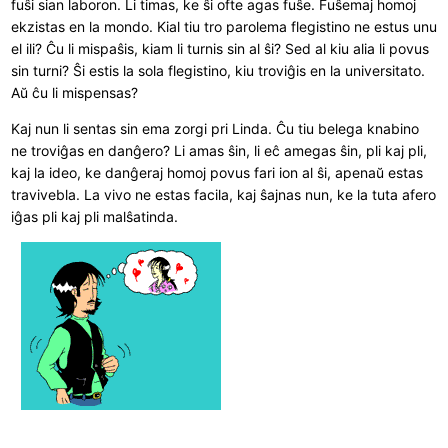
fuŝi sian laboron. Li timas, ke ŝi ofte agas fuŝe. Fuŝemaj homoj
ekzistas en la mondo. Kial tiu tro parolema flegistino ne estus unu
el ili? Ĉu li mispaŝis, kiam li turnis sin al ŝi? Sed al kiu alia li povus
sin turni? Ŝi estis la sola flegistino, kiu troviĝis en la universitato.
Aŭ ĉu li mispensas?
Kaj nun li sentas sin ema zorgi pri Linda. Ĉu tiu belega knabino
ne troviĝas en danĝero? Li amas ŝin, li eĉ amegas ŝin, pli kaj pli,
kaj la ideo, ke danĝeraj homoj povus fari ion al ŝi, apenaŭ estas
travivebla. La vivo ne estas facila, kaj ŝajnas nun, ke la tuta afero
iĝas pli kaj pli malŝatinda.