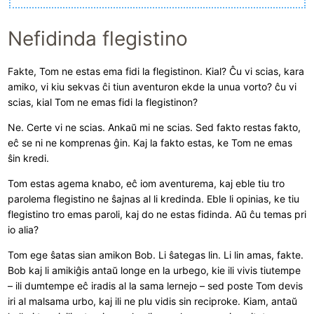
Nefidinda flegistino
Fakte, Tom ne estas ema fidi la flegistinon. Kial? Ĉu vi scias, kara
amiko, vi kiu sekvas ĉi tiun aventuron ekde la unua vorto? ĉu vi
scias, kial Tom ne emas fidi la flegistinon?
Ne. Certe vi ne scias. Ankaŭ mi ne scias. Sed fakto restas fakto,
eĉ se ni ne komprenas ĝin. Kaj la fakto estas, ke Tom ne emas
ŝin kredi.
Tom estas agema knabo, eĉ iom aventurema, kaj eble tiu tro
parolema flegistino ne ŝajnas al li kredinda. Eble li opinias, ke tiu
flegistino tro emas paroli, kaj do ne estas fidinda. Aŭ ĉu temas pri
io alia?
Tom ege ŝatas sian amikon Bob. Li ŝategas lin. Li lin amas, fakte.
Bob kaj li amikiĝis antaŭ longe en la urbego, kie ili vivis tiutempe
– ili dumtempe eĉ iradis al la sama lernejo – sed poste Tom devis
iri al malsama urbo, kaj ili ne plu vidis sin reciproke. Kiam, antaŭ