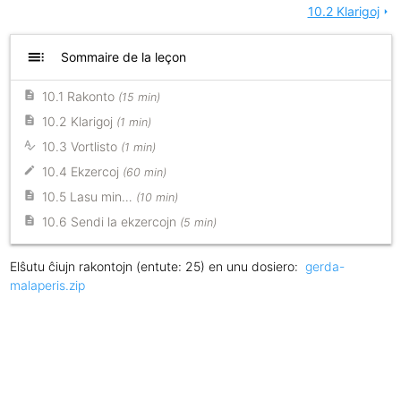
10.2 Klarigoj
arrow_right
toc
Sommaire de la leçon
10.1 Rakonto
(15 min)
10.2 Klarigoj
(1 min)
10.3 Vortlisto
(1 min)
10.4 Ekzercoj
(60 min)
10.5 Lasu min…
(10 min)
10.6 Sendi la ekzercojn
(5 min)
Elŝutu ĉiujn rakontojn (entute: 25) en unu dosiero:
gerda-
malaperis.zip