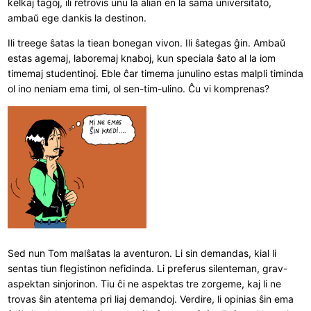
kelkaj tagoj, ili retrovis unu la alian en la sama universitato,
ambaŭ ege dankis la destinon.
Ili treege ŝatas la tiean bonegan vivon. Ili ŝategas ĝin. Ambaŭ
estas agemaj, laboremaj knaboj, kun speciala ŝato al la iom
timemaj studentinoj. Eble ĉar timema junulino estas malpli timinda
ol ino neniam ema timi, ol sen-tim-ulino. Ĉu vi komprenas?
Sed nun Tom malŝatas la aventuron. Li sin demandas, kial li
sentas tiun flegistinon nefidinda. Li preferus silenteman, grav-
aspektan sinjorinon. Tiu ĉi ne aspektas tre zorgeme, kaj li ne
trovas ŝin atentema pri liaj demandoj. Verdire, li opinias ŝin ema