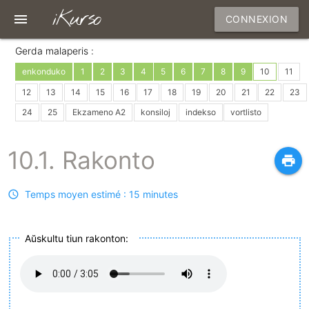
iKurso
menu
CONNEXION
Gerda malaperis :
enkonduko
1
2
3
4
5
6
7
8
9
10
11
12
13
14
15
16
17
18
19
20
21
22
23
24
25
Ekzameno A2
konsiloj
indekso
vortlisto
10.1. Rakonto
print
Temps moyen estimé : 15 minutes
Aŭskultu tiun rakonton: