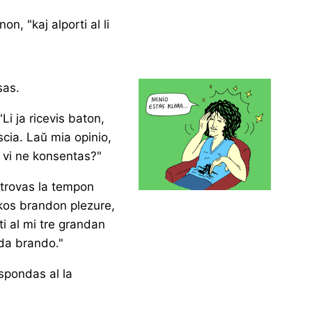
on, "kaj alporti al li
sas.
Li ja ricevis baton,
scia. Laŭ mia opinio,
u vi ne konsentas?"
 trovas la tempon
nkos brandon plezure,
i al mi tre grandan
da brando."
espondas al la