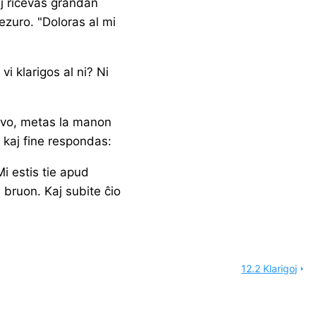
j ricevas grandan
zuro. "Doloras al mi
vi klarigos al ni? Ni
kvo, metas la manon
 kaj fine respondas:
Mi estis tie apud
 bruon. Kaj subite ĉio
12.2 Klarigoj
arrow_right