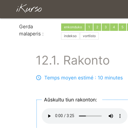
iKurso
Gerda
enkonduko
1
2
3
4
5
malaperis :
indekso
vortlisto
12.1. Rakonto
Temps moyen estimé : 10 minutes
Aŭskultu tiun rakonton: