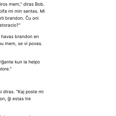
i iros mem," diras Bob.
oifa mi min sentas. Mi
ĉeti brandon. Ĉu oni
storacio?"
i havas brandon en
enu mem, se vi povas.
riĝante kun la helpo
lore."
i diras. "Kaj poste mi
on, ĝi estas tre