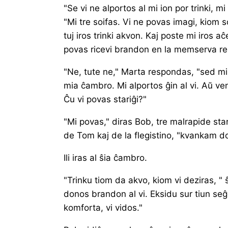
"Se vi ne alportos al mi ion por trinki, m
"Mi tre soifas. Vi ne povas imagi, kiom s
tuj iros trinki akvon. Kaj poste mi iros a
povas ricevi brandon en la memserva re
"Ne, tute ne," Marta respondas, "sed m
mia ĉambro. Mi alportos ĝin al vi. Aŭ v
Ĉu vi povas stariĝi?"
"Mi povas," diras Bob, tre malrapide sta
de Tom kaj de la flegistino, "kvankam do
Ili iras al ŝia ĉambro.
"Trinku tiom da akvo, kiom vi deziras, " ŝ
donos brandon al vi. Eksidu sur tiun seĝ
komforta, vi vidos."