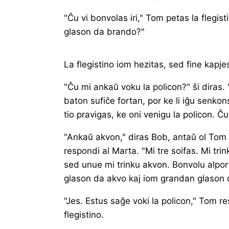
"Ĉu vi bonvolas iri," Tom petas la flegistin
glason da brando?"
La flegistino iom hezitas, sed fine kapje
"Ĉu mi ankaŭ voku la policon?" ŝi diras. "
baton sufiĉe fortan, por ke li iĝu senkon
tio pravigas, ke oni venigu la policon. Ĉ
"Ankaŭ akvon," diras Bob, antaŭ ol Tom
respondi al Marta. "Mi tre soifas. Mi tri
sed unue mi trinku akvon. Bonvolu alport
glason da akvo kaj iom grandan glason 
"Jes. Estus saĝe voki la policon," Tom r
flegistino.