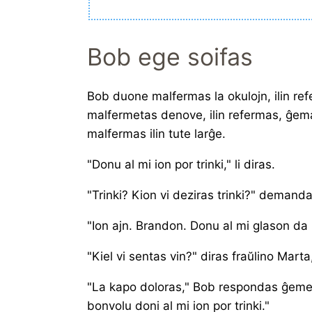
Bob ege soifas
Bob duone malfermas la okulojn, ilin refe
malfermetas denove, ilin refermas, ĝemas
malfermas ilin tute larĝe.
"Donu al mi ion por trinki," li diras.
"Trinki? Kion vi deziras trinki?" demand
"Ion ajn. Brandon. Donu al mi glason da
"Kiel vi sentas vin?" diras fraŭlino Marta,
"La kapo doloras," Bob respondas ĝeme.
bonvolu doni al mi ion por trinki."