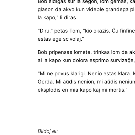
Bob sidiĝas sur la seĝon, iom ĝemas, ka
glason da akvo kun videble grandega ple
la kapo," li diras.
"Diru," petas Tom, "kio okazis. Ĉu finfine 
estas ege scivolaj."
Bob pripensas iomete, trinkas iom da a
al la kapo kun dolora esprimo survizaĝe,
"Mi ne povus klarigi. Nenio estas klara. 
Gerda. Mi aŭdis nenion, mi aŭdis neniun
eksplodis en mia kapo kaj mi mortis."
Bildoj el: