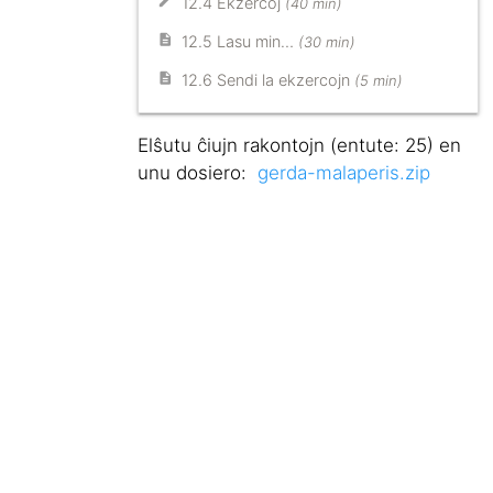
12.4 Ekzercoj
(40 min)
12.5 Lasu min…
(30 min)
12.6 Sendi la ekzercojn
(5 min)
Elŝutu ĉiujn rakontojn (entute: 25) en
unu dosiero:
gerda-malaperis.zip