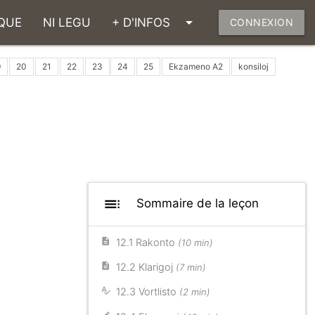
arrow_drop_down
QUE
NI LEGU
+ D'INFOS
CONNEXION
9
20
21
22
23
24
25
Ekzameno A2
konsiloj
toc
Sommaire de la leçon
12.1 Rakonto
(10 min)
12.2 Klarigoj
(7 min)
12.3 Vortlisto
(2 min)