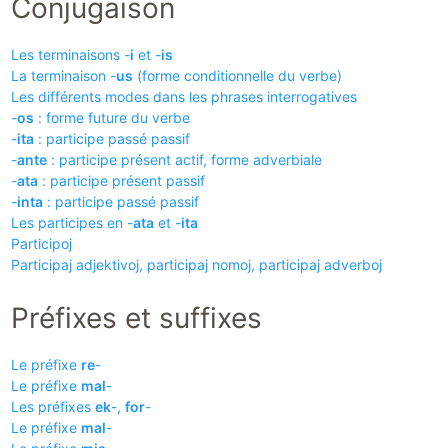
Conjugaison
Les terminaisons -
i
et -
is
La terminaison -
us
(forme conditionnelle du verbe)
Les différents modes dans les phrases interrogatives
-
os
: forme future du verbe
-
ita
: participe passé passif
-
ante
: participe présent actif, forme adverbiale
-
ata
: participe présent passif
-
inta
: participe passé passif
Les participes en -
ata
et -
ita
Participoj
Participaj adjektivoj, participaj nomoj, participaj adverboj
Préfixes et suffixes
Le préfixe
re
-
Le préfixe
mal
-
Les préfixes
ek
-,
for
-
Le préfixe
mal
-