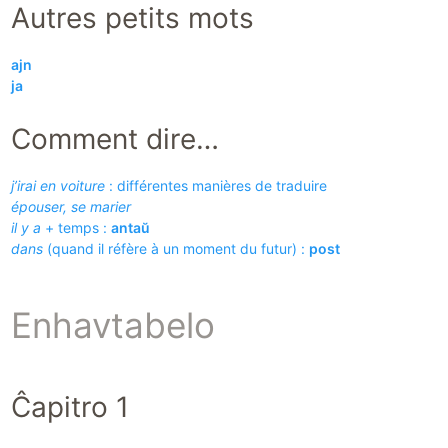
Autres petits mots
ajn
ja
Comment dire…
j’irai en voiture
: différentes manières de traduire
épouser, se marier
il y a
+ temps :
antaŭ
dans
(quand il réfère à un moment du futur) :
post
Enhavtabelo
Ĉapitro 1