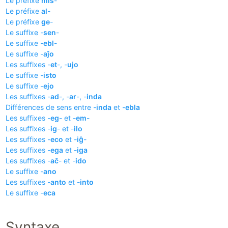
Le préfixe
mis
-
Le préfixe
al
-
Le préfixe
ge
-
Le suffixe -
sen
-
Le suffixe -
ebl
-
Le suffixe -
aĵo
Les suffixes -
et
-, -
ujo
Le suffixe -
isto
Le suffixe -
ejo
Les suffixes -
ad
-, -
ar
-, -
inda
Différences de sens entre -
inda
et -
ebla
Les suffixes -
eg
- et -
em
-
Les suffixes -
ig
- et -
ilo
Les suffixes -
eco
et -
iĝ
-
Les suffixes -
ega
et -
iga
Les suffixes -
aĉ
- et -
ido
Le suffixe -
ano
Les suffixes -
anto
et -
into
Le suffixe -
eca
Syntaxe