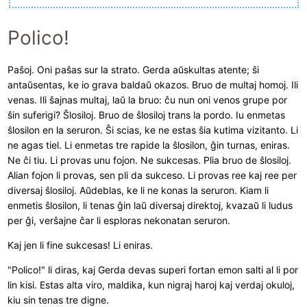
Polico!
Paŝoj. Oni paŝas sur la strato. Gerda aŭskultas atente; ŝi
antaŭsentas, ke io grava baldaŭ okazos. Bruo de multaj homoj. Ili
venas. Ili ŝajnas multaj, laŭ la bruo: ĉu nun oni venos grupe por
ŝin suferigi? Ŝlosiloj. Bruo de ŝlosiloj trans la pordo. Iu enmetas
ŝlosilon en la seruron. Ŝi scias, ke ne estas ŝia kutima vizitanto. Li
ne agas tiel. Li enmetas tre rapide la ŝlosilon, ĝin turnas, eniras.
Ne ĉi tiu. Li provas unu fojon. Ne sukcesas. Plia bruo de ŝlosiloj.
Alian fojon li provas, sen pli da sukceso. Li provas ree kaj ree per
diversaj ŝlosiloj. Aŭdeblas, ke li ne konas la seruron. Kiam li
enmetis ŝlosilon, li tenas ĝin laŭ diversaj direktoj, kvazaŭ li ludus
per ĝi, verŝajne ĉar li esploras nekonatan seruron.
Kaj jen li fine sukcesas! Li eniras.
"Polico!" li diras, kaj Gerda devas superi fortan emon salti al li por
lin kisi. Estas alta viro, maldika, kun nigraj haroj kaj verdaj okuloj,
kiu sin tenas tre digne.