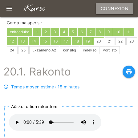
iKurso
menu
CONNEXION
Gerda malaperis :
enkonduko
1
2
3
4
5
6
7
8
9
10
11
12
13
14
15
16
17
18
19
20
21
22
23
24
25
Ekzameno A2
konsiloj
indekso
vortlisto
20.1. Rakonto
print
Temps moyen estimé : 15 minutes
Aŭskultu tiun rakonton: