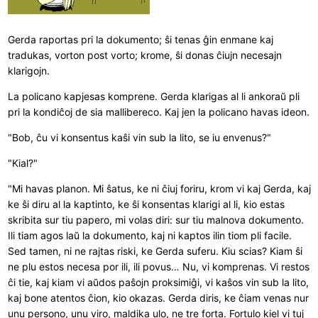
Gerda raportas pri la dokumento; ŝi tenas ĝin enmane kaj
tradukas, vorton post vorto; krome, ŝi donas ĉiujn necesajn
klarigojn.
La policano kapjesas komprene. Gerda klarigas al li ankoraŭ pli
pri la kondiĉoj de sia mallibereco. Kaj jen la policano havas ideon.
"Bob, ĉu vi konsentus kaŝi vin sub la lito, se iu envenus?"
"Kial?"
"Mi havas planon. Mi ŝatus, ke ni ĉiuj foriru, krom vi kaj Gerda, kaj
ke ŝi diru al la kaptinto, ke ŝi konsentas klarigi al li, kio estas
skribita sur tiu papero, mi volas diri: sur tiu malnova dokumento.
Ili tiam agos laŭ la dokumento, kaj ni kaptos ilin tiom pli facile.
Sed tamen, ni ne rajtas riski, ke Gerda suferu. Kiu scias? Kiam ŝi
ne plu estos necesa por ili, ili povus… Nu, vi komprenas. Vi restos
ĉi tie, kaj kiam vi aŭdos paŝojn proksimiĝi, vi kaŝos vin sub la lito,
kaj bone atentos ĉion, kio okazas. Gerda diris, ke ĉiam venas nur
unu persono, unu viro, maldika ulo, ne tre forta. Fortulo kiel vi tuj