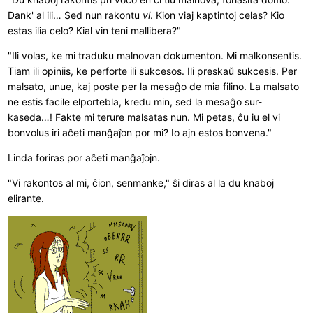
Dank' al ili… Sed nun rakontu
vi
. Kion viaj kaptintoj celas? Kio
estas ilia celo? Kial vin teni mallibera?"
"Ili volas, ke mi traduku malnovan dokumenton. Mi malkonsentis.
Tiam ili opiniis, ke perforte ili sukcesos. Ili preskaŭ sukcesis. Per
malsato, unue, kaj poste per la mesaĝo de mia filino. La malsato
ne estis facile elportebla, kredu min, sed la mesaĝo sur-
kaseda…! Fakte mi terure malsatas nun. Mi petas, ĉu iu el vi
bonvolus iri aĉeti manĝaĵon por mi? Io ajn estos bonvena."
Linda foriras por aĉeti manĝaĵojn.
"Vi rakontos al mi, ĉion, senmanke," ŝi diras al la du knaboj
elirante.