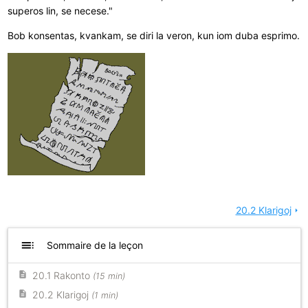
superos lin, se necese."
Bob konsentas, kvankam, se diri la veron, kun iom duba esprimo.
20.2 Klarigoj
arrow_right
toc
Sommaire de la leçon
20.1 Rakonto
(15 min)
20.2 Klarigoj
(1 min)