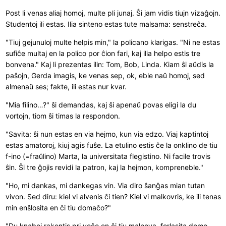
Post li venas aliaj homoj, multe pli junaj. Ŝi jam vidis tiujn vizaĝojn.
Studentoj ili estas. Ilia sinteno estas tute malsama: senstreĉa.
"Tiuj gejunuloj multe helpis min," la policano klarigas. "Ni ne estas
sufiĉe multaj en la polico por ĉion fari, kaj ilia helpo estis tre
bonvena." Kaj li prezentas ilin: Tom, Bob, Linda. Kiam ŝi aŭdis la
paŝojn, Gerda imagis, ke venas sep, ok, eble naŭ homoj, sed
almenaŭ ses; fakte, ili estas nur kvar.
"Mia filino…?" ŝi demandas, kaj ŝi apenaŭ povas eligi la du
vortojn, tiom ŝi timas la respondon.
"Savita: ŝi nun estas en via hejmo, kun via edzo. Viaj kaptintoj
estas amatoroj, kiuj agis fuŝe. La etulino estis ĉe la onklino de tiu
f-ino (=fraŭlino) Marta, la universitata flegistino. Ni facile trovis
ŝin. Ŝi tre ĝojis revidi la patron, kaj la hejmon, kompreneble."
"Ho, mi dankas, mi dankegas vin. Via diro ŝanĝas mian tutan
vivon. Sed diru: kiel vi alvenis ĉi tien? Kiel vi malkovris, ke ili tenas
min enŝlosita en ĉi tiu domaĉo?"
"Du knaboj rakontis pri voĉo en ĉi tiu malnova, forlasita domo.