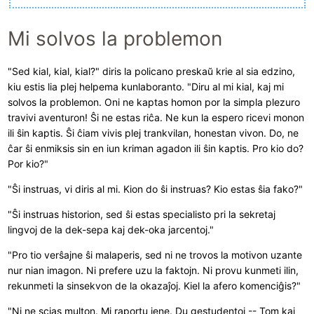
Mi solvos la problemon
"Sed kial, kial, kial?" diris la policano preskaŭ krie al sia edzino,
kiu estis lia plej helpema kunlaboranto. "Diru al mi kial, kaj mi
solvos la problemon. Oni ne kaptas homon por la simpla plezuro
travivi aventuron! Ŝi ne estas riĉa. Ne kun la espero ricevi monon
ili ŝin kaptis. Ŝi ĉiam vivis plej trankvilan, honestan vivon. Do, ne
ĉar ŝi enmiksis sin en iun kriman agadon ili ŝin kaptis. Pro kio do?
Por kio?"
"Ŝi instruas, vi diris al mi. Kion do ŝi instruas? Kio estas ŝia fako?"
"Ŝi instruas historion, sed ŝi estas specialisto pri la sekretaj
lingvoj de la dek-sepa kaj dek-oka jarcentoj."
"Pro tio verŝajne ŝi malaperis, sed ni ne trovos la motivon uzante
nur nian imagon. Ni prefere uzu la faktojn. Ni provu kunmeti ilin,
rekunmeti la sinsekvon de la okazaĵoj. Kiel la afero komenciĝis?"
"Ni ne scias multon. Mi raportu jene. Du gestudentoj -- Tom kaj