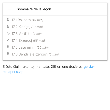
toc
Sommaire de la leçon
17.1 Rakonto
(15 min)
17.2 Klarigoj
(10 min)
17.3 Vortlisto
(4 min)
17.4 Ekzercoj
(85 min)
17.5 Lasu min…
(20 min)
17.6 Sendi la ekzercojn
(5 min)
Elŝutu ĉiujn rakontojn (entute: 25) en unu dosiero:
gerda-
malaperis.zip