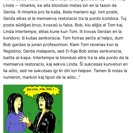
Linda -- rimarkis, ke alta blondulo metas ion en la tason de
Gerda. Ili rimarkis pro lia kaŝa, ŝtela maniero agi. Iom poste,
Gerda eliras el la memserva restoracio tra la pordo koridora. Tuj
poste aŭdiĝas bruo, kvazaŭ iu falus. Bob, kiu aliĝis al Tom kaj
Linda intertempe, eliras kune kun Tom. Ili trovas Gerdan en la
koridoro: ŝi kuŝas senkonscia. Tom foriras serĉe al helpo, dum
Bob gardas la junan profesorinon. Kiam Tom revenas kun la
flegistino, Gerda malaperis, sed ĉi-foje Bob estas senkonscia,
batita al-kape. Intertempe la blondulo eliris tra la alia pordo de la
memserva restoracio, kaj sekvis Linda. Ŝi sukcesas kunveturi en
lia aŭto, sed ne sukcesas igi lin diri ion helpan. Tamen ŝi notas la
numeron, markon kaj tipon de la aŭto..."