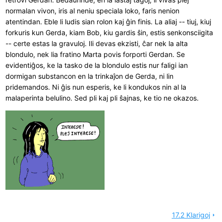
normalan vivon, iris al neniu speciala loko, faris nenion
atentindan. Eble li ludis sian rolon kaj ĝin finis. La aliaj -- tiuj, kiuj
forkuris kun Gerda, kiam Bob, kiu gardis ŝin, estis senkonsciigita
-- certe estas la gravuloj. Ili devas ekzisti, ĉar nek la alta
blondulo, nek lia fratino Marta povis forporti Gerdan. Se
evidentiĝos, ke la tasko de la blondulo estis nur faligi ian
dormigan substancon en la trinkaĵon de Gerda, ni lin
pridemandos. Ni ĝis nun esperis, ke li kondukos nin al la
malaperinta belulino. Sed pli kaj pli ŝajnas, ke tio ne okazos.
17.2 Klarigoj
arrow_right