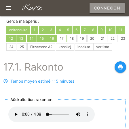
iKurso
menu
CONNEXION
Gerda malaperis :
enkonduko
1
2
3
4
5
6
7
8
9
10
11
12
13
14
15
16
17
18
19
20
21
22
23
24
25
Ekzameno A2
konsiloj
indekso
vortlisto
17.1. Rakonto
print
Temps moyen estimé : 15 minutes
Aŭskultu tiun rakonton: