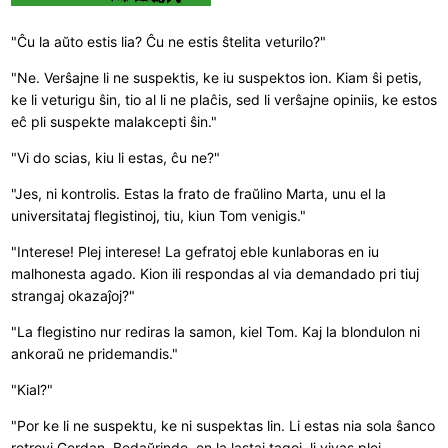
"Ĉu la aŭto estis lia? Ĉu ne estis ŝtelita veturilo?"
"Ne. Verŝajne li ne suspektis, ke iu suspektos ion. Kiam ŝi petis,
ke li veturigu ŝin, tio al li ne plaĉis, sed li verŝajne opiniis, ke estos
eĉ pli suspekte malakcepti ŝin."
"Vi do scias, kiu li estas, ĉu ne?"
"Jes, ni kontrolis. Estas la frato de fraŭlino Marta, unu el la
universitataj flegistinoj, tiu, kiun Tom venigis."
"Interese! Plej interese! La gefratoj eble kunlaboras en iu
malhonesta agado. Kion ili respondas al via demandado pri tiuj
strangaj okazaĵoj?"
"La flegistino nur rediras la samon, kiel Tom. Kaj la blondulon ni
ankoraŭ ne pridemandis."
"Kial?"
"Por ke li ne suspektu, ke ni suspektas lin. Li estas nia sola ŝanco
retrovi Gerdan. Bedaŭrinde, en la lastaj tagoj, li vivas plej