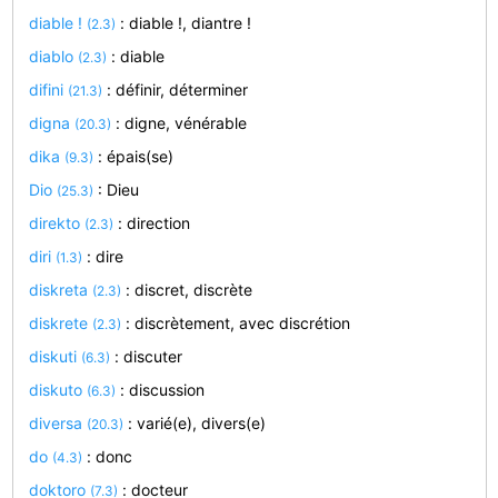
diable !
: diable !, diantre !
(2.3)
diablo
: diable
(2.3)
difini
: définir, déterminer
(21.3)
digna
: digne, vénérable
(20.3)
dika
: épais(se)
(9.3)
Dio
: Dieu
(25.3)
direkto
: direction
(2.3)
diri
: dire
(1.3)
diskreta
: discret, discrète
(2.3)
diskrete
: discrètement, avec discrétion
(2.3)
diskuti
: discuter
(6.3)
diskuto
: discussion
(6.3)
diversa
: varié(e), divers(e)
(20.3)
do
: donc
(4.3)
doktoro
: docteur
(7.3)