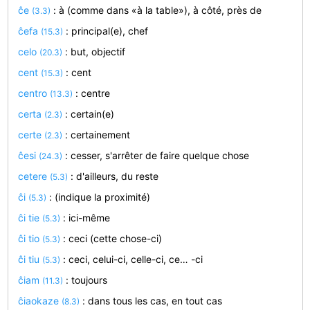
ĉe
: à (comme dans «à la table»), à côté, près de
(3.3)
ĉefa
: principal(e), chef
(15.3)
celo
: but, objectif
(20.3)
cent
: cent
(15.3)
centro
: centre
(13.3)
certa
: certain(e)
(2.3)
certe
: certainement
(2.3)
ĉesi
: cesser, s'arrêter de faire quelque chose
(24.3)
cetere
: d'ailleurs, du reste
(5.3)
ĉi
: (indique la proximité)
(5.3)
ĉi tie
: ici-même
(5.3)
ĉi tio
: ceci (cette chose-ci)
(5.3)
ĉi tiu
: ceci, celui-ci, celle-ci, ce… -ci
(5.3)
ĉiam
: toujours
(11.3)
ĉiaokaze
: dans tous les cas, en tout cas
(8.3)