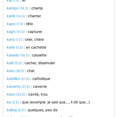
kaj
: et
(1.3)
kampo
: champ
(14.3)
kanti
: chanter
(14.3)
kapo
: tête
(7.3)
kapti
: capturer
(17.3)
kara
: cher, chère
(1.3)
kaŝe
: en cachette
(5.3)
kasedo
: cassette
(18.3)
kaŝi
: cacher, dissimuler
(5.3)
kato
: chat
(16.3)
katoliko
: catholique
(21.3)
kaverno
: caverne
(21.3)
kavo
: cavité, trou
(23.3)
ke
: que (exemple: je sais que…, il dit que…)
(2.3)
kelkaj
: quelques, peu de
(9.3)