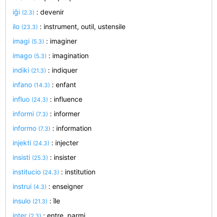
iĝi
: devenir
(2.3)
ilo
: instrument, outil, ustensile
(23.3)
imagi
: imaginer
(5.3)
imago
: imagination
(5.3)
indiki
: indiquer
(21.3)
infano
: enfant
(14.3)
influo
: influence
(24.3)
informi
: informer
(7.3)
informo
: information
(7.3)
injekti
: injecter
(24.3)
insisti
: insister
(25.3)
institucio
: institution
(24.3)
instrui
: enseigner
(4.3)
insulo
: île
(21.3)
inter
: entre, parmi
(2.3)