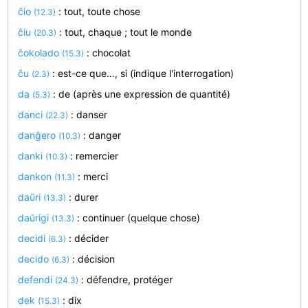
ĉio
: tout, toute chose
(12.3)
ĉiu
: tout, chaque ; tout le monde
(20.3)
ĉokolado
: chocolat
(15.3)
ĉu
: est-ce que…, si (indique l'interrogation)
(2.3)
da
: de (après une expression de quantité)
(5.3)
danci
: danser
(22.3)
danĝero
: danger
(10.3)
danki
: remercier
(10.3)
dankon
: merci
(11.3)
daŭri
: durer
(13.3)
daŭrigi
: continuer (quelque chose)
(13.3)
decidi
: décider
(6.3)
decido
: décision
(6.3)
defendi
: défendre, protéger
(24.3)
dek
: dix
(15.3)