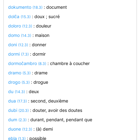
dokumento
: document
(18.3)
dolĉa
: doux ; sucré
(15.3)
doloro
: douleur
(12.3)
domo
: maison
(14.3)
doni
: donner
(12.3)
dormi
: dormir
(7.3)
dormoĉambro
: chambre à coucher
(8.3)
dramo
: drame
(5.3)
drogo
: drogue
(5.3)
du
: deux
(14.3)
dua
: second, deuxième
(17.3)
dubi
: douter, avoir des doutes
(20.3)
dum
: durant, pendant, pendant que
(2.3)
duone
: (à) demi
(12.3)
ebla
: possible
(1.3)