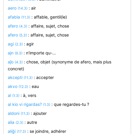
aero
: air
(14.3)
afabla
: affable, gentil(le)
(11.3)
afero
: affaire, sujet, chose
(4.3)
afero
: affaire, sujet, chose
(5.3)
agi
: agir
(2.3)
ajn
: n'importe qu-…
(9.3)
aĵo
: chose, objet (synonyme de afero, mais plus
(4.3)
concret)
akcepti
: accepter
(11.3)
akvo
: eau
(12.3)
al
: à, vers
(1.3)
al kio vi rigardas?
: que regardes-tu ?
(1.3)
aldoni
: ajouter
(11.3)
alia
: autre
(2.3)
aliĝi
: se joindre, adhérer
(17.3)