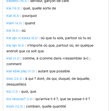
kelnero
: serveur, garçon de café
(16.3)
kia
: quel, quelle sorte de
(16.3)
kial
: pourquoi
(9.3)
kiam
: quand
(4.3)
kie
: où
(9.3)
kie ajn vi estas
: où que tu sois, partout où tu es
(9.3)
kie ajn
: n'importe où que, partout où, en quelque
(9.3)
endroit que ce soit que
kiel
: comme, à (comme dans «ressembler à») ;
(3.3)
comment
kiel eble plej
: autant que possible
(11.3)
kies
: à qui ? dont, de qui, duquel, de laquelle,
(23.3)
desquel(le)s
kio
: quoi, que
(1.3)
kio okazas?
: qu'arrive-t-il ?, que se passe-t-il ?
(1.3)
kiom
: combien, quelle quantité
(12.3)