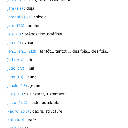
jam
: déjà
(3.3)
jarcento
: siècle
(17.3)
jaro
: année
(17.3)
je
: préposition indéfinie
(16.3)
jen
: voici
(1.3)
jen... jen...
: tantôt… tantôt…, des fois… des fois…
(21.3)
ĵeti
: jeter
(18.3)
judo
: juif
(21.3)
juna
: jeune
(1.3)
junulo
: jeune
(2.3)
ĵus
: à l'instant, justement
(16.3)
justa
: juste, équitable
(24.3)
kadro
: cadre, structure
(25.3)
kafo
: café
(6.3)