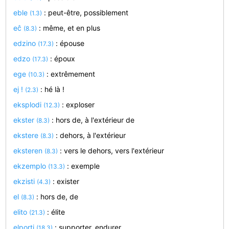
eble
: peut-être, possiblement
(1.3)
eĉ
: même, et en plus
(8.3)
edzino
: épouse
(17.3)
edzo
: époux
(17.3)
ege
: extrêmement
(10.3)
ej !
: hé là !
(2.3)
eksplodi
: exploser
(12.3)
ekster
: hors de, à l'extérieur de
(8.3)
ekstere
: dehors, à l'extérieur
(8.3)
eksteren
: vers le dehors, vers l'extérieur
(8.3)
ekzemplo
: exemple
(13.3)
ekzisti
: exister
(4.3)
el
: hors de, de
(8.3)
elito
: élite
(21.3)
elporti
: supporter, endurer
(18.3)