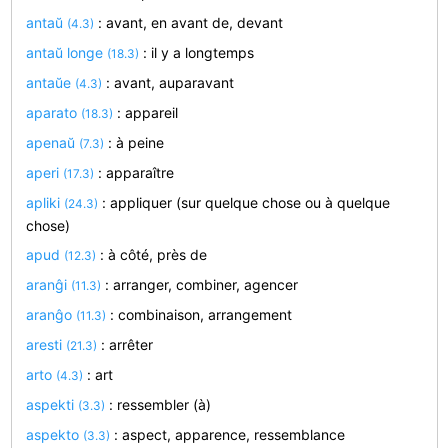
antaŭ
: avant, en avant de, devant
(4.3)
antaŭ longe
: il y a longtemps
(18.3)
antaŭe
: avant, auparavant
(4.3)
aparato
: appareil
(18.3)
apenaŭ
: à peine
(7.3)
aperi
: apparaître
(17.3)
apliki
: appliquer (sur quelque chose ou à quelque
(24.3)
chose)
apud
: à côté, près de
(12.3)
aranĝi
: arranger, combiner, agencer
(11.3)
aranĝo
: combinaison, arrangement
(11.3)
aresti
: arrêter
(21.3)
arto
: art
(4.3)
aspekti
: ressembler (à)
(3.3)
aspekto
: aspect, apparence, ressemblance
(3.3)