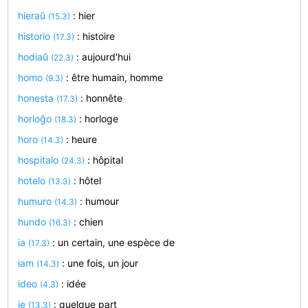
hieraŭ
: hier
(15.3)
historio
: histoire
(17.3)
hodiaŭ
: aujourd'hui
(22.3)
homo
: être humain, homme
(9.3)
honesta
: honnête
(17.3)
horloĝo
: horloge
(18.3)
horo
: heure
(14.3)
hospitalo
: hôpital
(24.3)
hotelo
: hôtel
(13.3)
humuro
: humour
(14.3)
hundo
: chien
(16.3)
ia
: un certain, une espèce de
(17.3)
iam
: une fois, un jour
(14.3)
ideo
: idée
(4.3)
ie
: quelque part
(13.3)