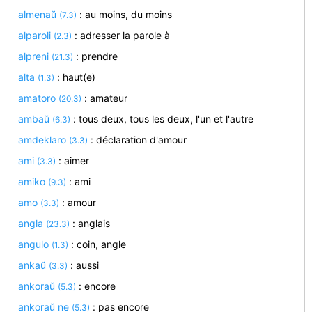
almenaŭ
: au moins, du moins
(7.3)
alparoli
: adresser la parole à
(2.3)
alpreni
: prendre
(21.3)
alta
: haut(e)
(1.3)
amatoro
: amateur
(20.3)
ambaŭ
: tous deux, tous les deux, l'un et l'autre
(6.3)
amdeklaro
: déclaration d'amour
(3.3)
ami
: aimer
(3.3)
amiko
: ami
(9.3)
amo
: amour
(3.3)
angla
: anglais
(23.3)
angulo
: coin, angle
(1.3)
ankaŭ
: aussi
(3.3)
ankoraŭ
: encore
(5.3)
ankoraŭ ne
: pas encore
(5.3)