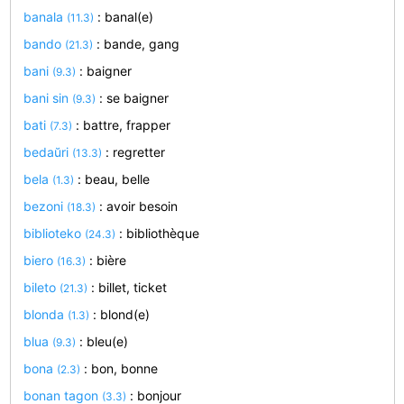
banala
: banal(e)
(11.3)
bando
: bande, gang
(21.3)
bani
: baigner
(9.3)
bani sin
: se baigner
(9.3)
bati
: battre, frapper
(7.3)
bedaŭri
: regretter
(13.3)
bela
: beau, belle
(1.3)
bezoni
: avoir besoin
(18.3)
biblioteko
: bibliothèque
(24.3)
biero
: bière
(16.3)
bileto
: billet, ticket
(21.3)
blonda
: blond(e)
(1.3)
blua
: bleu(e)
(9.3)
bona
: bon, bonne
(2.3)
bonan tagon
: bonjour
(3.3)