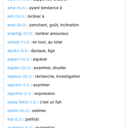
ema
: ayant tendance à
(10.3)
emi
: incliner à
(10.3)
emo
: penchant, goût, inclination
(20.3)
enamiĝi
: tomber amoureux
(21.3)
entute
: en tout, au total
(11.3)
epoko
: époque, âge
(9.3)
esperi
: espérer
(14.3)
esplori
: examiner, étudier
(20.3)
esploro
: recherche, investigation
(20.3)
esprimi
: exprimer
(3.3)
esprimo
: expression
(3.3)
estas fakto
: c'est un fait
(1.3)
estimi
: estimer
(25.3)
eta
: petit(e)
(5.3)
evidenta
: évident(e)
(5.3)