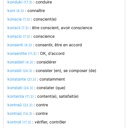
konduki
: conduire
(17.3)
koni
: connaître
(4.3)
konscia
: conscient(e)
(7.3)
konscii
: être conscient, avoir conscience
(7.3)
konscio
: conscience
(7.3)
konsenti
: consentir, être en accord
(4.3)
konsentite
: OK, d'accord
(11.3)
konsideri
: considérer
(4.3)
konsisti
: consister (en), se composer (de)
(24.3)
konstante
: constamment
(21.3)
konstati
: constater (que)
(24.3)
kontenta
: content(e), satisfait(e)
(11.3)
kontraŭ
: contre
(23.3)
kontraŭ
: contre
(14.3)
kontroli
: vérifier, contrôler
(17.3)