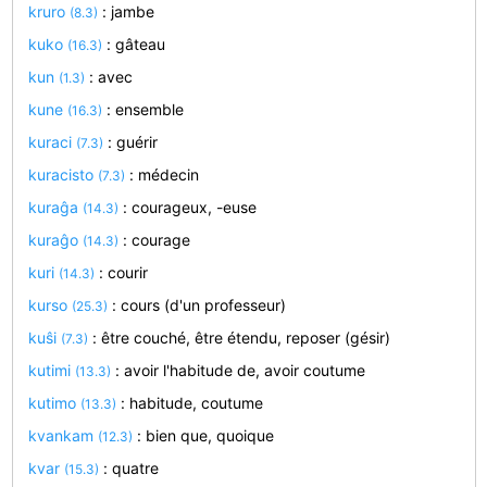
kruro
: jambe
(8.3)
kuko
: gâteau
(16.3)
kun
: avec
(1.3)
kune
: ensemble
(16.3)
kuraci
: guérir
(7.3)
kuracisto
: médecin
(7.3)
kuraĝa
: courageux, -euse
(14.3)
kuraĝo
: courage
(14.3)
kuri
: courir
(14.3)
kurso
: cours (d'un professeur)
(25.3)
kuŝi
: être couché, être étendu, reposer (gésir)
(7.3)
kutimi
: avoir l'habitude de, avoir coutume
(13.3)
kutimo
: habitude, coutume
(13.3)
kvankam
: bien que, quoique
(12.3)
kvar
: quatre
(15.3)