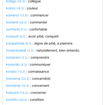
kolego
: collègue
(25.3)
koloro
: couleur
(16.3)
komenci
: commencer
(13.3)
komenti
: commenter
(25.3)
komforta
: confortable
(7.3)
kompati
: avoir pitié, compatir
(9.3)
kompatinda
: digne de pitié, à plaindre
(9.3)
kompreneble
: naturellement, bien entendu
(3.3)
kompreni
: comprendre
(3.3)
komuniki
: communiquer
(4.3)
konato
: connaissance
(13.3)
koncerna
: concerné(e)
(24.3)
koncerne
: concernant
(13.3)
koncerni
: concerner
(13.3)
kondiĉo
: condition
(20.3)