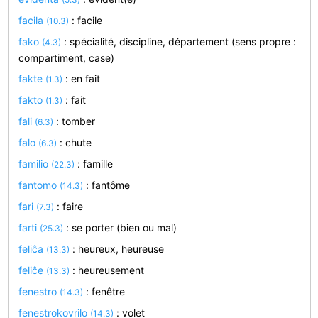
facila
: facile
(10.3)
fako
: spécialité, discipline, département (sens propre :
(4.3)
compartiment, case)
fakte
: en fait
(1.3)
fakto
: fait
(1.3)
fali
: tomber
(6.3)
falo
: chute
(6.3)
familio
: famille
(22.3)
fantomo
: fantôme
(14.3)
fari
: faire
(7.3)
farti
: se porter (bien ou mal)
(25.3)
feliĉa
: heureux, heureuse
(13.3)
feliĉe
: heureusement
(13.3)
fenestro
: fenêtre
(14.3)
fenestrokovrilo
: volet
(14.3)