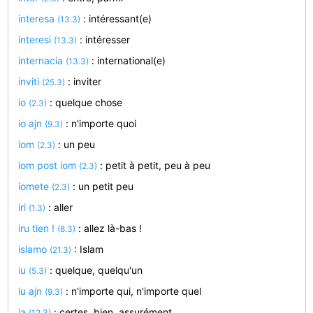
interesa
: intéressant(e)
(13.3)
interesi
: intéresser
(13.3)
internacia
: international(e)
(13.3)
inviti
: inviter
(25.3)
io
: quelque chose
(2.3)
io ajn
: n'importe quoi
(9.3)
iom
: un peu
(2.3)
iom post iom
: petit à petit, peu à peu
(2.3)
iomete
: un petit peu
(2.3)
iri
: aller
(1.3)
iru tien !
: allez là-bas !
(8.3)
islamo
: Islam
(21.3)
iu
: quelque, quelqu'un
(5.3)
iu ajn
: n'importe qui, n'importe quel
(9.3)
ja
: certes, bien, assurément
(12.3)