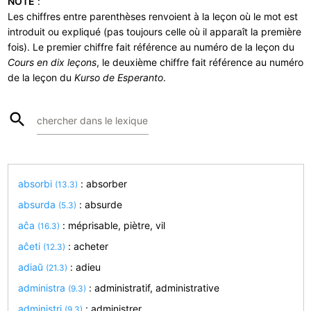
NOTE
:
Les chiffres entre parenthèses renvoient à la leçon où le mot est
introduit ou expliqué (pas toujours celle où il apparaît la première
fois). Le premier chiffre fait référence au numéro de la leçon du
Cours en dix leçons
, le deuxième chiffre fait référence au numéro
de la leçon du
Kurso de Esperanto
.
search
chercher dans le lexique
absorbi
: absorber
(13.3)
absurda
: absurde
(5.3)
aĉa
: méprisable, piètre, vil
(16.3)
aĉeti
: acheter
(12.3)
adiaŭ
: adieu
(21.3)
administra
: administratif, administrative
(9.3)
administri
: administrer
(9.3)