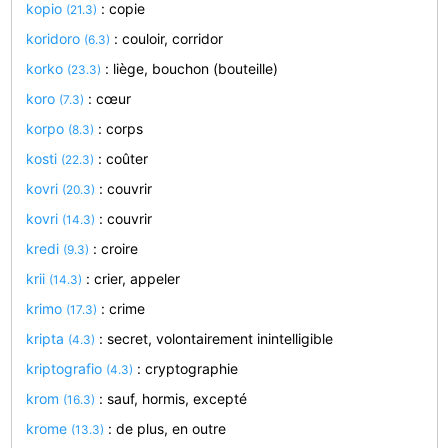
kopio
: copie
(21.3)
koridoro
: couloir, corridor
(6.3)
korko
: liège, bouchon (bouteille)
(23.3)
koro
: cœur
(7.3)
korpo
: corps
(8.3)
kosti
: coûter
(22.3)
kovri
: couvrir
(20.3)
kovri
: couvrir
(14.3)
kredi
: croire
(9.3)
krii
: crier, appeler
(14.3)
krimo
: crime
(17.3)
kripta
: secret, volontairement inintelligible
(4.3)
kriptografio
: cryptographie
(4.3)
krom
: sauf, hormis, excepté
(16.3)
krome
: de plus, en outre
(13.3)