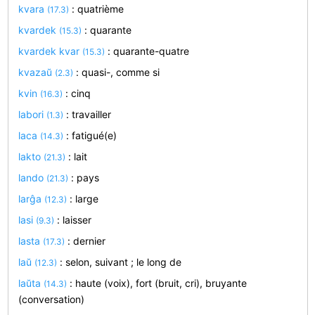
kvara
: quatrième
(17.3)
kvardek
: quarante
(15.3)
kvardek kvar
: quarante-quatre
(15.3)
kvazaŭ
: quasi-, comme si
(2.3)
kvin
: cinq
(16.3)
labori
: travailler
(1.3)
laca
: fatigué(e)
(14.3)
lakto
: lait
(21.3)
lando
: pays
(21.3)
larĝa
: large
(12.3)
lasi
: laisser
(9.3)
lasta
: dernier
(17.3)
laŭ
: selon, suivant ; le long de
(12.3)
laŭta
: haute (voix), fort (bruit, cri), bruyante
(14.3)
(conversation)