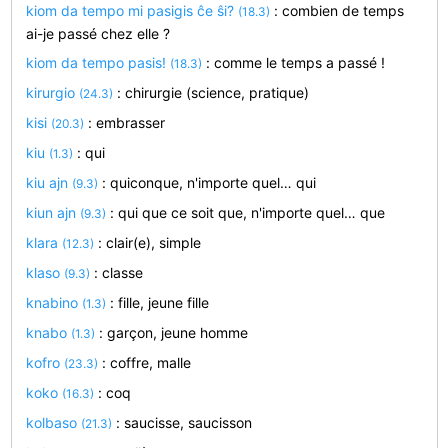
kiom da tempo mi pasigis ĉe ŝi?
: combien de temps
(18.3)
ai-je passé chez elle ?
kiom da tempo pasis!
: comme le temps a passé !
(18.3)
kirurgio
: chirurgie (science, pratique)
(24.3)
kisi
: embrasser
(20.3)
kiu
: qui
(1.3)
kiu ajn
: quiconque, n'importe quel… qui
(9.3)
kiun ajn
: qui que ce soit que, n'importe quel… que
(9.3)
klara
: clair(e), simple
(12.3)
klaso
: classe
(9.3)
knabino
: fille, jeune fille
(1.3)
knabo
: garçon, jeune homme
(1.3)
kofro
: coffre, malle
(23.3)
koko
: coq
(16.3)
kolbaso
: saucisse, saucisson
(21.3)