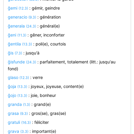
ĝemi
: gémir, geindre
(12.3)
generacio
: génération
(9.3)
ĝenerala
: général(e)
(24.3)
ĝeni
: gêner, inconforter
(11.3)
ĝentila
: poli(e), courtois
(13.3)
ĝis
: jusqu'à
(7.3)
ĝisfunde
: parfaitement, totalement (litt.: jusqu'au
(24.3)
fond)
glaso
: verre
(12.3)
ĝoja
: joyeux, joyeuse, content(e)
(13.3)
ĝojo
: joie, bonheur
(13.3)
granda
: grand(e)
(1.3)
grasa
: gros(se), gras(se)
(9.3)
gratuli
: féliciter
(16.3)
grava
: important(e)
(3.3)