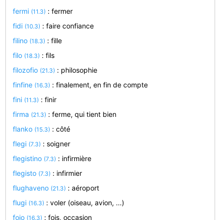
fermi
: fermer
(11.3)
fidi
: faire confiance
(10.3)
filino
: fille
(18.3)
filo
: fils
(18.3)
filozofio
: philosophie
(21.3)
finfine
: finalement, en fin de compte
(16.3)
fini
: finir
(11.3)
firma
: ferme, qui tient bien
(21.3)
flanko
: côté
(15.3)
flegi
: soigner
(7.3)
flegistino
: infirmière
(7.3)
flegisto
: infirmier
(7.3)
flughaveno
: aéroport
(21.3)
flugi
: voler (oiseau, avion, ...)
(16.3)
fojo
: fois, occasion
(16.3)