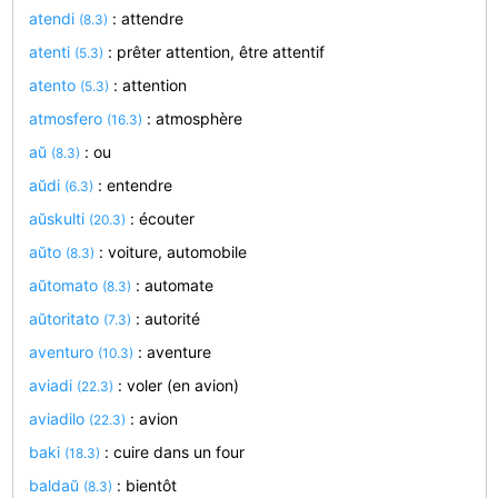
atendi
: attendre
(8.3)
atenti
: prêter attention, être attentif
(5.3)
atento
: attention
(5.3)
atmosfero
: atmosphère
(16.3)
aŭ
: ou
(8.3)
aŭdi
: entendre
(6.3)
aŭskulti
: écouter
(20.3)
aŭto
: voiture, automobile
(8.3)
aŭtomato
: automate
(8.3)
aŭtoritato
: autorité
(7.3)
aventuro
: aventure
(10.3)
aviadi
: voler (en avion)
(22.3)
aviadilo
: avion
(22.3)
baki
: cuire dans un four
(18.3)
baldaŭ
: bientôt
(8.3)