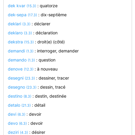
dek kvar
: quatorze
(15.3)
dek-sepa
: dix-septième
(17.3)
deklari
: déclarer
(3.3)
deklaro
: déclaration
(3.3)
dekstra
: droit(e) (côté)
(15.3)
demandi
: interroger, demander
(1.3)
demando
: question
(1.3)
denove
: à nouveau
(12.3)
desegni
: dessiner, tracer
(23.3)
desegno
: dessin, tracé
(23.3)
destino
: destin, destinée
(8.3)
detalo
: détail
(21.3)
devi
: devoir
(6.3)
devo
: devoir
(6.3)
deziri
: désirer
(4.3)