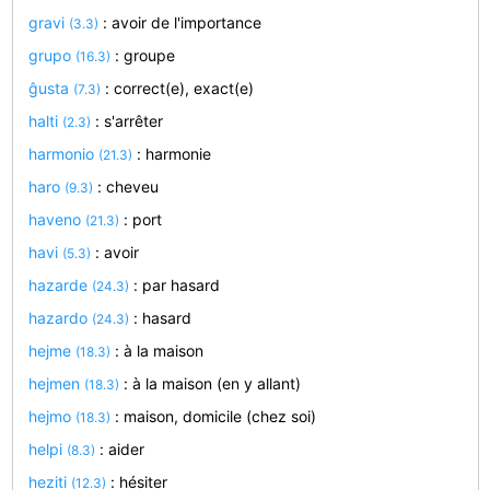
gravi
: avoir de l'importance
(3.3)
grupo
: groupe
(16.3)
ĝusta
: correct(e), exact(e)
(7.3)
halti
: s'arrêter
(2.3)
harmonio
: harmonie
(21.3)
haro
: cheveu
(9.3)
haveno
: port
(21.3)
havi
: avoir
(5.3)
hazarde
: par hasard
(24.3)
hazardo
: hasard
(24.3)
hejme
: à la maison
(18.3)
hejmen
: à la maison (en y allant)
(18.3)
hejmo
: maison, domicile (chez soi)
(18.3)
helpi
: aider
(8.3)
heziti
: hésiter
(12.3)