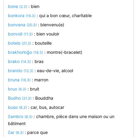
bone
: bien
(2.3)
bonkora
: qui a bon cœur, charitable
(16.3)
bonvena
: bienvenu(e)
(20.3)
bonvoli
: bien vouloir
(11.3)
botelo
: bouteille
(21.3)
brakhorloĝo
: montre(-bracelet)
(18.3)
brako
: bras
(14.3)
brando
: eau-de-vie, alcool
(12.3)
bruna
: marron
(16.3)
bruo
: bruit
(6.3)
Budho
: Bouddha
(21.3)
buso
: car, bus, autocar
(8.3)
ĉambro
: chambre, pièce dans une maison ou un
(8.3)
bâtiment
ĉar
: parce que
(8.3)