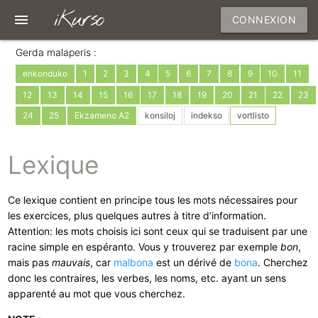
iKurso
menu
CONNEXION
Gerda malaperis :
enkonduko
1
2
3
4
5
6
7
8
9
10
11
12
13
14
15
16
17
18
19
20
21
22
23
24
25
Ekzameno A2
konsiloj
indekso
vortlisto
Lexique
Ce lexique contient en principe tous les mots nécessaires pour
les exercices, plus quelques autres à titre d’information.
Attention: les mots choisis ici sont ceux qui se traduisent par une
racine simple en espéranto. Vous y trouverez par exemple
bon
,
mais pas
mauvais
, car
malbona
est un dérivé de
bona
. Cherchez
donc les contraires, les verbes, les noms, etc. ayant un sens
apparenté au mot que vous cherchez.