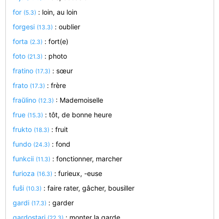
for
: loin, au loin
(5.3)
forgesi
: oublier
(13.3)
forta
: fort(e)
(2.3)
foto
: photo
(21.3)
fratino
: sœur
(17.3)
frato
: frère
(17.3)
fraŭlino
: Mademoiselle
(12.3)
frue
: tôt, de bonne heure
(15.3)
frukto
: fruit
(18.3)
fundo
: fond
(24.3)
funkcii
: fonctionner, marcher
(11.3)
furioza
: furieux, -euse
(16.3)
fuŝi
: faire rater, gâcher, bousiller
(10.3)
gardi
: garder
(17.3)
gardostari
: monter la garde
(22.3)