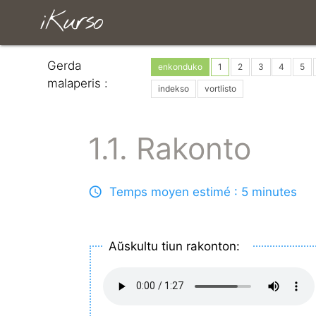
iKurso
Gerda
enkonduko
1
2
3
4
5
malaperis :
indekso
vortlisto
1.1. Rakonto
Temps moyen estimé : 5 minutes
Aŭskultu tiun rakonton: