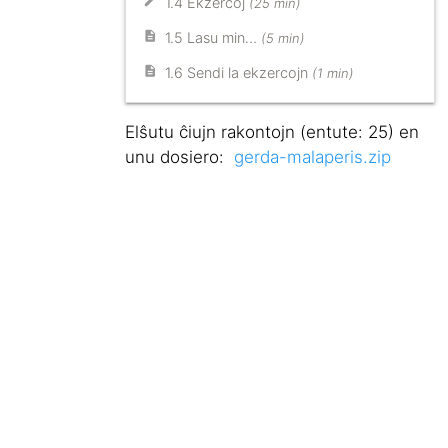
1.4 Ekzercoj
(25 min)
1.5 Lasu min…
(5 min)
1.6 Sendi la ekzercojn
(1 min)
Elŝutu ĉiujn rakontojn (entute: 25) en
unu dosiero:
gerda-malaperis.zip