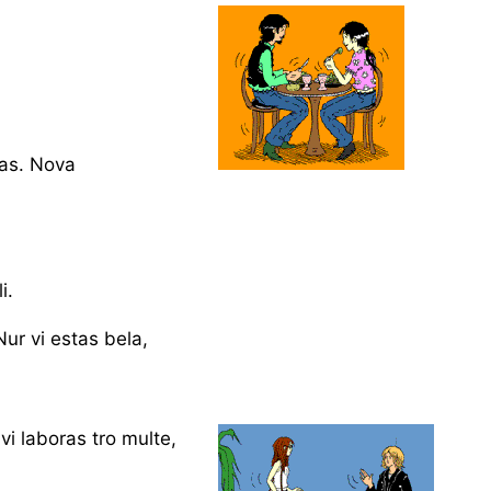
tas. Nova
i.
ur vi estas bela,
vi laboras tro multe,