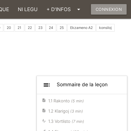
arrow_drop_down
QUE
NI LEGU
+ D'INFOS
CONNEXION
9
20
21
22
23
24
25
Ekzameno A2
konsiloj
toc
Sommaire de la leçon
1.1 Rakonto
(5 min)
1.2 Klarigoj
(3 min)
1.3 Vortlisto
(7 min)