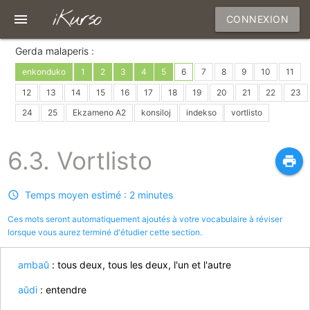
iKurso
menu
CONNEXION
Gerda malaperis :
enkonduko
1
2
3
4
5
6
7
8
9
10
11
12
13
14
15
16
17
18
19
20
21
22
23
24
25
Ekzameno A2
konsiloj
indekso
vortlisto
6.3. Vortlisto
print
Temps moyen estimé : 2 minutes
Ces mots seront automatiquement ajoutés à votre vocabulaire à réviser
lorsque vous aurez terminé d'étudier cette section.
ambaŭ
: tous deux, tous les deux, l'un et l'autre
aŭdi
: entendre