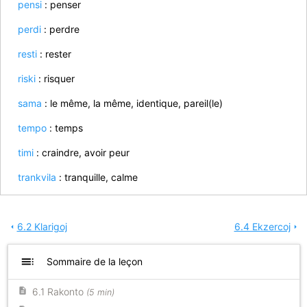
pensi
: penser
perdi
: perdre
resti
: rester
riski
: risquer
sama
: le même, la même, identique, pareil(le)
tempo
: temps
timi
: craindre, avoir peur
trankvila
: tranquille, calme
6.2 Klarigoj
6.4 Ekzercoj
arrow_left
arrow_right
toc
Sommaire de la leçon
6.1 Rakonto
(5 min)