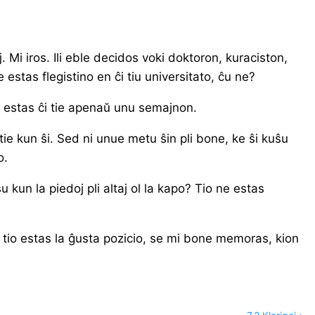
. Mi iros. Ili eble decidos voki doktoron, kuraciston,
 estas flegistino en ĉi tiu universitato, ĉu ne?
i estas ĉi tie apenaŭ unu semajnon.
i tie kun ŝi. Sed ni unue metu ŝin pli bone, ke ŝi kuŝu
o.
 kun la piedoj pli altaj ol la kapo? Tio ne estas
 tio estas la ĝusta pozicio, se mi bone memoras, kion