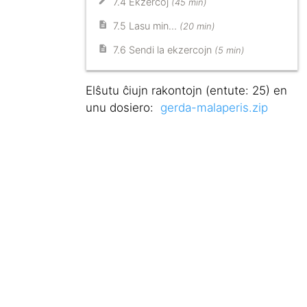
7.4 Ekzercoj
(45 min)
7.5 Lasu min…
(20 min)
7.6 Sendi la ekzercojn
(5 min)
Elŝutu ĉiujn rakontojn (entute: 25) en
unu dosiero:
gerda-malaperis.zip