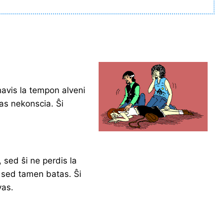
havis la tempon alveni
tas nekonscia. Ŝi
 sed ŝi ne perdis la
, sed tamen batas. Ŝi
vas.