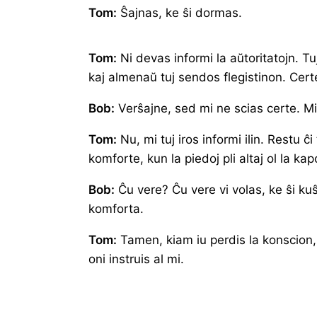
Tom:
Ŝajnas, ke ŝi dormas.
Tom:
Ni devas informi la aŭtoritatojn. Tuj
kaj almenaŭ tuj sendos flegistinon. Certe
Bob:
Verŝajne, sed mi ne scias certe. M
Tom:
Nu, mi tuj iros informi ilin. Restu ĉ
komforte, kun la piedoj pli altaj ol la kap
Bob:
Ĉu vere? Ĉu vere vi volas, ke ŝi kuŝu
komforta.
Tom:
Tamen, kiam iu perdis la konscion,
oni instruis al mi.