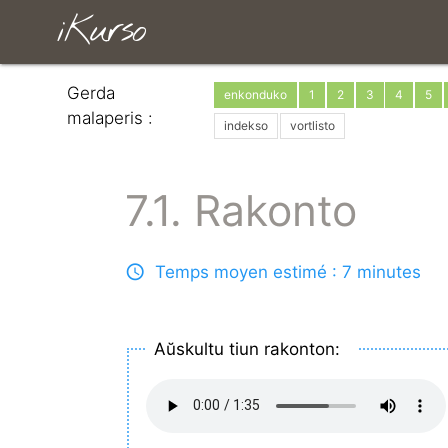
iKurso
Gerda
enkonduko
1
2
3
4
5
malaperis :
indekso
vortlisto
7.1. Rakonto
Temps moyen estimé : 7 minutes
Aŭskultu tiun rakonton: