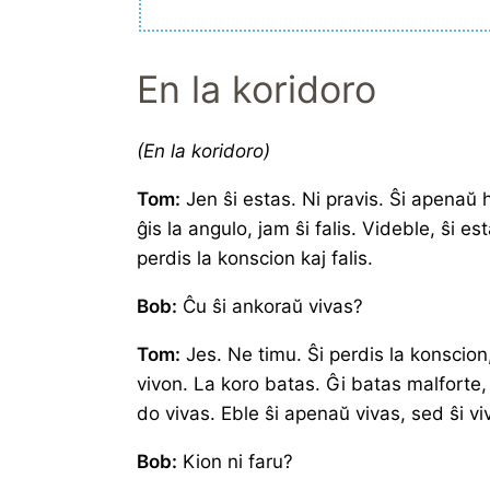
En la koridoro
(En la koridoro)
Tom:
Jen ŝi estas. Ni pravis. Ŝi apenaŭ 
ĝis la angulo, jam ŝi falis. Videble, ŝi es
perdis la konscion kaj falis.
Bob:
Ĉu ŝi ankoraŭ vivas?
Tom:
Jes. Ne timu. Ŝi perdis la konscion,
vivon. La koro batas. Ĝi batas malforte
do vivas. Eble ŝi apenaŭ vivas, sed ŝi vi
Bob:
Kion ni faru?