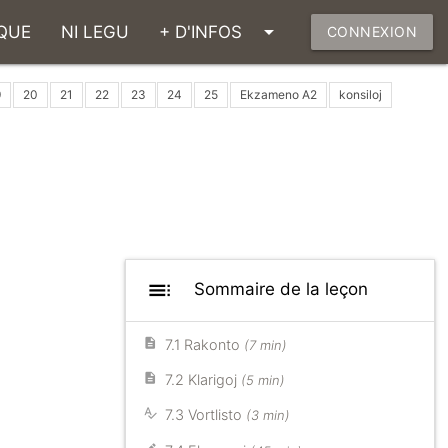
arrow_drop_down
QUE
NI LEGU
+ D'INFOS
CONNEXION
9
20
21
22
23
24
25
Ekzameno A2
konsiloj
toc
Sommaire de la leçon
7.1 Rakonto
(7 min)
7.2 Klarigoj
(5 min)
7.3 Vortlisto
(3 min)