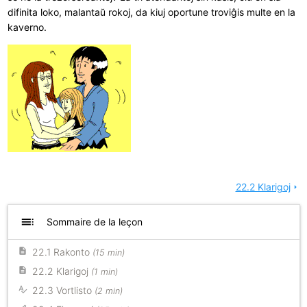
difinita loko, malantaŭ rokoj, da kiuj oportune troviĝis multe en la
kaverno.
22.2 Klarigoj
arrow_right
toc
Sommaire de la leçon
22.1 Rakonto
(15 min)
22.2 Klarigoj
(1 min)
22.3 Vortlisto
(2 min)