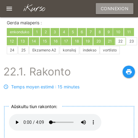
iKurso
menu
CONNEXION
Gerda malaperis :
enkonduko
1
2
3
4
5
6
7
8
9
10
11
12
13
14
15
16
17
18
19
20
21
22
23
24
25
Ekzameno A2
konsiloj
indekso
vortlisto
22.1. Rakonto
print
Temps moyen estimé : 15 minutes
Aŭskultu tiun rakonton: